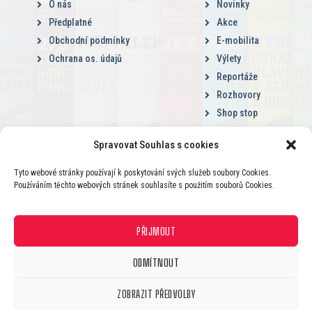
O nás
Novinky
Předplatné
Akce
Obchodní podmínky
E-mobilita
Ochrana os. údajů
Výlety
Reportáže
Rozhovory
Shop stop
Spravovat Souhlas s cookies
Tyto webové stránky používají k poskytování svých služeb soubory Cookies.
Používáním těchto webových stránek souhlasíte s použitím souborů Cookies.
2015 – 2026 © BikeActionMedia
PŘIJMOUT
SLEDUJTE NÁS
ODMÍTNOUT
ZOBRAZIT PŘEDVOLBY