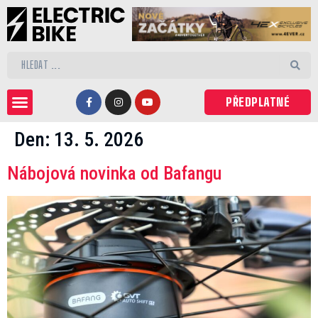
PŘEDPLATNÉ
Den:
13. 5. 2026
Nábojová novinka od Bafangu