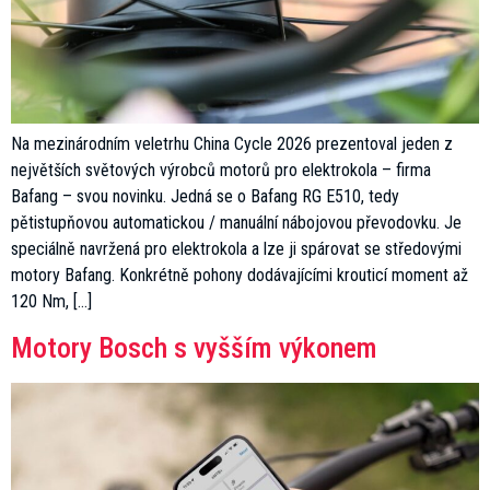
Na mezinárodním veletrhu China Cycle 2026 prezentoval jeden z
největších světových výrobců motorů pro elektrokola – firma
Bafang – svou novinku. Jedná se o Bafang RG E510, tedy
pětistupňovou automatickou / manuální nábojovou převodovku. Je
speciálně navržená pro elektrokola a lze ji spárovat se středovými
motory Bafang. Konkrétně pohony dodávajícími krouticí moment až
120 Nm, […]
Motory Bosch s vyšším výkonem