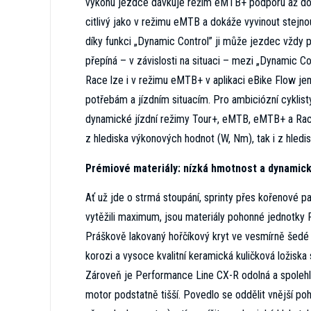
výkonu jezdce dávkuje režim eMTB+ podporu až do v
citlivý jako v režimu eMTB a dokáže vyvinout stejnou
díky funkci „Dynamic Control” ji může jezdec vždy
přepíná – v závislosti na situaci – mezi „Dynamic 
Race lze i v režimu eMTB+ v aplikaci eBike Flow je
potřebám a jízdním situacím. Pro ambiciózní cyklist
dynamické jízdní režimy Tour+, eMTB, eMTB+ a Race.
z hlediska výkonových hodnot (W, Nm), tak i z hledi
Prémiové materiály: nízká hmotnost a dynamick
Ať už jde o strmá stoupání, sprinty přes kořenové p
vytěžili maximum, jsou materiály pohonné jednotky
Práškově lakovaný hořčíkový kryt ve vesmírně šedé b
korozi a vysoce kvalitní keramická kuličková ložiska 
Zároveň je Performance Line CX-R odolná a spolehliv
motor podstatně tišší. Povedlo se oddělit vnější poh