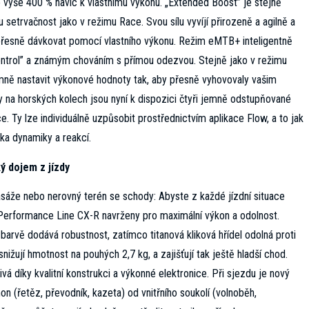
ýše 400 % navíc k vlastnímu výkonu. „Extended Boost” je stejně
 setrvačnost jako v režimu Race. Svou sílu vyvíjí přirozeně a agilně a
 přesně dávkovat pomocí vlastního výkonu. Režim eMTB+ inteligentně
Control” a známým chováním s přímou odezvou. Stejně jako v režimu
mně nastavit výkonové hodnoty tak, aby přesně vyhovovaly vašim
y na horských kolech jsou nyní k dispozici čtyři jemně odstupňované
 Ty lze individuálně uzpůsobit prostřednictvím aplikace Flow, a to jak
ska dynamiky a reakcí.
ý dojem z jízdy
asáže nebo nerovný terén se schody: Abyste z každé jízdní situace
 Performance Line CX-R navrženy pro maximální výkon a odolnost.
arvě dodává robustnost, zatímco titanová kliková hřídel odolná proti
snižují hmotnost na pouhých 2,7 kg, a zajišťují tak ještě hladší chod.
á díky kvalitní konstrukci a výkonné elektronice. Při sjezdu je nový
on (řetěz, převodník, kazeta) od vnitřního soukolí (volnoběh,