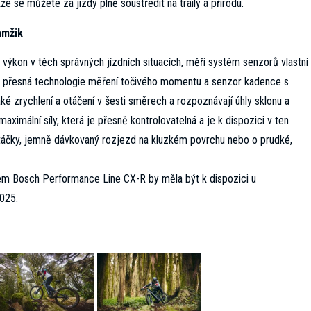
že se můžete za jízdy plně soustředit na traily a přírodu.
amžik
výkon v těch správných jízdních situacích, měří systém senzorů vlastní
iné přesná technologie měření točivého momentu a senzor kadence s
ké zrychlení a otáčení v šesti směrech a rozpoznávají úhly sklonu a
 maximální síly, která je přesně kontrolovatelná a je k dispozici v ten
atáčky, jemně dávkovaný rozjezd na kluzkém povrchu nebo o prudké,
em Bosch Performance Line CX-R by měla být k dispozici u
025.