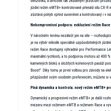
senzoriku, a umožnili tak zkušeným jezdcům prozko
jízdní režim eMTB+ kontrolovaně přenáší sílu CX-R na
zůstává pohyb vpřed suverénní a kontrolovaný i v n
Nekompromisní podpora: exkluzivní režim Race
V náročném terénu nezáleží jen na síle – rozhodující
je na výběr několik speciálně uzpůsobitelných jízdn
režim Race dostupný výhradně pro Performance Lin
maximální rychlosti, a to podporou motoru až 400 %
kamenných bloků a složitých kořenových pasáží pos
Boost”. Díky tomu je první volbou pro závody na ele
přizpůsobit svým osobním preferencím, můžete si v 
Plná dynamika a kontrola: nový režim eMTB+ pro
Dynamický a progresivní režim eMTB+ je další rozhod
mezeru mezi režimem eMTB a režimem Race a vyvažuj