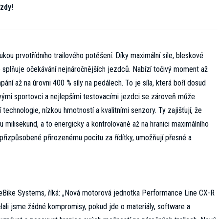
zdy!
ukou prvotřídního trailového potěšení. Díky maximální síle, bleskové
e splňuje očekávání nejnáročnějších jezdců. Nabízí točivý moment až
ní až na úrovni 400 % síly na pedálech. To je síla, která boří dosud
ovými sportovci a nejlepšími testovacími jezdci se zároveň může
technologie, nízkou hmotností a kvalitními senzory. Ty zajišťují, že
u milisekund, a to energicky a kontrolovaně až na hranici maximálního
 přizpůsobené přirozenému pocitu za řídítky, umožňují přesné a
ch eBike Systems, říká: „Nová motorová jednotka Performance Line CX-R
ali jsme žádné kompromisy, pokud jde o materiály, software a