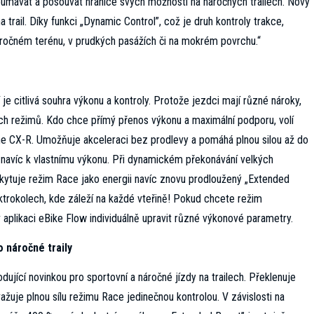
umávat a posouvat hranice svých možností na náročných trailech. Nový
 trail. Díky funkci „Dynamic Control”, což je druh kontroly trakce,
áročném terénu, v prudkých pasážích či na mokrém povrchu.“
 je citlivá souhra výkonu a kontroly. Protože jezdci mají různé nároky,
ích režimů. Kdo chce přímý přenos výkonu a maximální podporu, volí
e CX-R. Umožňuje akceleraci bez prodlevy a pomáhá plnou silou až do
 navíc k vlastnímu výkonu. Při dynamickém překonávání velkých
kytuje režim Race jako energii navíc znovu prodloužený „Extended
ktrokolech, kde záleží na každé vteřině! Pokud chcete režim
aplikaci eBike Flow individuálně upravit různé výkonové parametry.
 náročné traily
ující novinkou pro sportovní a náročné jízdy na trailech. Překlenuje
e plnou sílu režimu Race jedinečnou kontrolou. V závislosti na