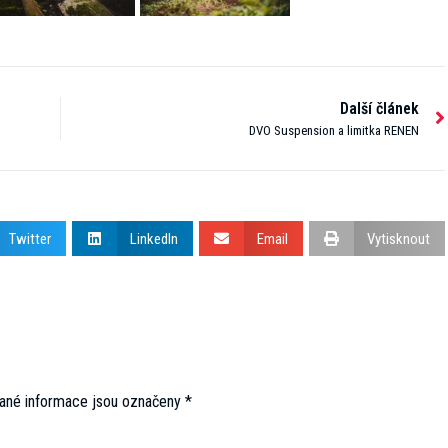
Další článek
DVO Suspension a limitka RENEN
Twitter
LinkedIn
Email
Vytisknout
ané informace jsou označeny
*