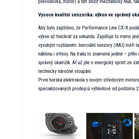
převodovka, motor) a tím snížit mechanický hluk, tak
Vysoce kvalitní senzorika: výkon ve správný ok
Aby bylo zajištěno, že Performance Line CX-R podá 
výkon až tisíckrát za sekundu. Zajišťuje to mimo j
vysokým rozlišením. Inerciální senzory (IMU) měří ta
náklonu i otřesy. Na trailu to znamená jediné – příliv
správný okamžik. Ať už jde o energický sprint ze z
technicky náročné stoupání.
První horská elektrokola s novým středovým motor
specializovaných prodejců výhledově od podzimu 2