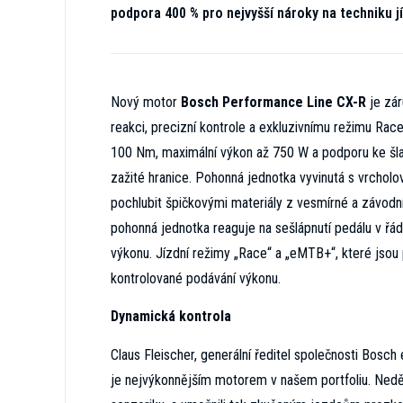
podpora 400 % pro nejvyšší nároky na techniku jí
Nový motor
Bosch Performance Line CX-R
je zár
reakci, precizní kontrole a exkluzivnímu režimu Rac
100 Nm, maximální výkon až 750 W a podporu ke šlapá
zažité hranice. Pohonná jednotka vyvinutá s vrchol
pochlubit špičkovými materiály z vesmírné a závodní 
pohonná jednotka reaguje na sešlápnutí pedálu v řád
výkonu. Jízdní režimy „Race“ a „eMTB+“, které jsou
kontrolované podávání výkonu.
Dynamická kontrola
Claus Fleischer, generální ředitel společnosti Bos
je nejvýkonnějším motorem v našem portfoliu. Neděl