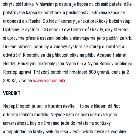
skryta pláštěnka. V hlavním prostoru je kapsa na chránič páteře, dále
polstrovaná kapsa na notebook a příslušenství, síťovaná kapsa na
drobnosti a klíčenka. Do hlavní komory je také praktický boční vstup.
Užitečný je systém LCG neboli Low Center of Gravity, díky kterému
si upravíme přesné usazení batohu a eliminujeme jeho padání za krk.
Dělené ramenní popruhy a zádový systém se starají o komfort a
odvětrání. K batohu se dá přikoupit síťka na přilbu Acepac Helmet
Holder. Použitými materiály jsou Nylon 6.6 a Nylon Robic v odolnější
Ripstop úpravě. Prázdný batoh má hmotnost 800 gramů, cena je 2
390 Kč, více na
www.acepac.bike
.
VERDIKT
Nejlepší batoh je ten, o kterém nevíte – to se s klidem dá říct
o tomto lehkém modelu. Nejvíce nám na něm učarovala jeho
univerzálnost, kdy s námi ráno jede do města na schůzky
a odpoledne na krátký švih do lesa. Jestli někdo myslí na všechny