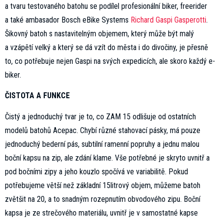
a tvaru testovaného batohu se podílel profesionální biker, freerider
a také ambasador Bosch eBike Systems
Richard Gaspi Gasperotti
.
Šikovný batoh s nastavitelným objemem, který může být malý
a vzápětí velký a který se dá vzít do města i do divočiny, je přesně
to, co potřebuje nejen Gaspi na svých expedicích, ale skoro každý e-
biker.
ČISTOTA A FUNKCE
Čistý a jednoduchý tvar je to, co ZAM 15 odlišuje od ostatních
modelů batohů Acepac. Chybí různé stahovací pásky, má pouze
jednoduchý bederní pás, subtilní ramenní popruhy a jednu malou
boční kapsu na zip, ale zdání klame. Vše potřebné je skryto uvnitř a
pod bočními zipy a jeho kouzlo spočívá ve variabilitě. Pokud
potřebujeme větší než základní 15litrový objem, můžeme batoh
zvětšit na 20, a to snadným rozepnutím obvodového zipu. Boční
kapsa je ze strečového materiálu, uvnitř je v samostatné kapse