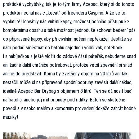
praktické vychytávky, tak je to tým firmy Acepac, který si do tohoto
produktu nechal navíc „kecat“ od freeridera Gaspiho. A že se to
vyplatilo! Uchvátily nás vnitřní kapsy, možnost bočního přístupu ke
kompletnímu obsahu a také možnost jednoduše schovat bederní pás
do připravené kapsy, aby při civilním nošení nepřekážel. Jestliže se
nám podaří směstnat do batohu najednou vodní vak, notebook
i s nabíječkou a ještě vložit do zádové části páteřák, nebudeme snad
ani žádné další chrániče potřebovat, protože větší zpevnění si snad
ani nejde představit! Komu by zvětšený objem na 20 litrů ani tak
nestačil, může si na připravené spodní popruhy zavěsit další náklad,
ideálně Acepac Bar Drybag s objemem 8 litrů. Ten se dá nosit buď
na batohu, anebo jej mít připnutý pod řídítky. Batoh se skutečně
povedl a v naoko malém a komorním provedení dokáže zahrát hodně
muziky!