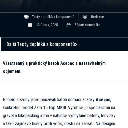
Testy doplňků a komponentů
Redakce
12 února, 2025
Žádné komentáře
Další Testy doplňků a komponentů
Všestranný a praktický batoh Acepac s nastavitelným
objemem.
Během sezony jsme používali batoh domácí značky
Acepac
,
konkrétně model Zam 15 Exp MKIII. Výrobce je specialistou na
gravel a bikepacking a má v nabídce vychytané batohy, ledvinky
a také zajímavé bundy proti větru, dešti i na zahřátí. Na designu