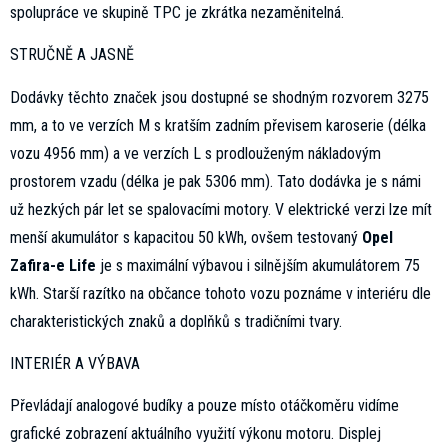
spolupráce ve skupině TPC je zkrátka nezaměnitelná.
STRUČNĚ A JASNĚ
Dodávky těchto značek jsou dostupné se shodným rozvorem 3275
mm, a to ve verzích M s kratším zadním převisem karoserie (délka
vozu 4956 mm) a ve verzích L s prodlouženým nákladovým
prostorem vzadu (délka je pak 5306 mm). Tato dodávka je s námi
už hezkých pár let se spalovacími motory. V elektrické verzi lze mít
menší akumulátor s kapacitou 50 kWh, ovšem testovaný
Opel
Zafira-e Life
je s maximální výbavou i silnějším akumulátorem 75
kWh. Starší razítko na občance tohoto vozu poznáme v interiéru dle
charakteristických znaků a doplňků s tradičními tvary.
INTERIÉR A VÝBAVA
Převládají analogové budíky a pouze místo otáčkoměru vidíme
grafické zobrazení aktuálního využití výkonu motoru. Displej