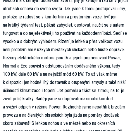
Někdo má k černým dodávkám averzi, jiný je kvituje a rád se v jejich
útrobách schová do svého světa. Tak jsme k tomu přistupovali i my,
protože je radost se v komfortním a prostorném voze, byť jen
na krátký týdenní test, pěkně zabydlet, cestovat, naučit se s autem
fungovat a co nejefektivněji ho používat na každodenní bázi. Sedí se
vysoko a s dobrým výhledem. Řízení je lehké a přes velikost vozu
není problém ani v úzkých městských uličkách nebo husté dopravě.
Režimy elektrického motoru jsou tři a jejich pojmenování Power,
Normal a Eco souvisí s odstupňováním dodávaného výkonu, tedy
100 kW, dále 80 kW a na nejnižší mód 60 kW. To už však máme
k dispozici jen hodně líný dostavník s otupenými smysly a také nižší
účinností klimatizace i topení. Jet pomalu a třást se zimou, na to je
život příliš krátký. Raději jsme si dopřávali maximální komfort
a svižný odpich v režimu Power. Rozhodně jsme nepatřili k brzdám
provozu a na členitých okreskách byla jízda na poměry dodávek
skoro zábavná! S lehkou nohou a ve městě nebo na okresních