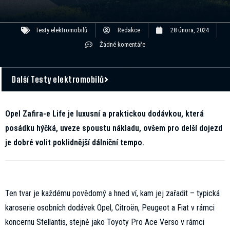
Testy elektromobilů
Redakce
28 února, 2024
Žádné komentáře
Další Testy elektromobilů
Opel Zafira-e Life je luxusní a praktickou dodávkou, která
posádku hýčká, uveze spoustu nákladu, ovšem pro delší dojezd
je dobré volit poklidnější dálniční tempo.
Ten tvar je každému povědomý a hned ví, kam jej zařadit – typická
karoserie osobních dodávek Opel, Citroën, Peugeot a Fiat v rámci
koncernu Stellantis, stejně jako Toyoty Pro Ace Verso v rámci