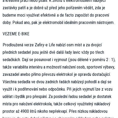
a kreativní práci nebo psaní. K životu s elektromobilem nabíjecí
zastávky patří a je dobré už před jeho pořízením vědět, zda je
budeme moci využívat efektivně a de facto započíst do pracovní
doby. Pokud ano, pak je elektromobil ideálním pracovním nástrojem.
VEZEME E-BIKE
Prodloužená verze Zafiry-e Life nabízí osm míst a za dvojicí
předních sedadel jsou ještě dvě další řady lavic vždy po třech
sedačkách. Dají se posunovat i vyjmout (jsou dělené v poměru 2 : 1),
takže variabilita interiéru a možností naložení osob, sportovní výbavy,
zavazadel anebo přímo převozu elektrokol je opravdu dostačující.
Všechna sedadla ve dvou zadních řadách nabízejí pohodlí a dají se
využít i k podřimování nebo odpočinku. Při jejich vyjmutí lze z vozu
udělat i bydlík pro přespání. Za poslední řadou sedadel je dostatek
místa pro naložení elektrokola, takže celkový využitelný nákladový
prostor až 4900 litrů nikoho nepřekvapí. Přes nízkou nákladovou