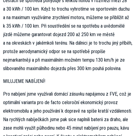
cestách se spotřeba pohybuje s lehkou nohou v rozmezí mezi 28
a 30 kWh / 100 km. Když to trochu vyhrotíme ve sportovním duchu
a na maximum využíváme zrychlení motoru, můžeme se přiblížit až
k 35 kWh / 100 km. Při soustředění se na spotřebu a uvědomělé
jízdě můžeme garantovat dojezd 200 až 250 km ve městě
a na okreskách v jakémkoli terénu. Na dálnici je to trochu jiný příběh,
protože aerodynamický odpor se na spotřebě propíše
nejmarkantněji a při maximálním možném tempu 130 km/h je ze
slibovaného maximálního dojezdu přes 300 km pouhá polovina.
MILUJEME NABÍJENÍ!
Pro nabíjení jsme využívali domácí zásuvku napájenou z FVE, což je
optimální varianta pro de facto celoroční ekonomický provoz
elektromobilu a jeho používání k dopravě na spíše kratší vzdálenosti.
Na rychlých nabíječkách jsme pak sice naplnili baterii za draho, ale
zase mohli využít půlhodinu nebo 45 minut nabíjení pro pauzu, kávu