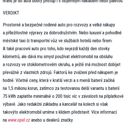
hranu je do auta dobrý přístup i s objemným nákladem nebo paletou.
VERDIKT
Prostorné a bezpečné rodinné auto pro rozvozy a velké nákupy
a příležitostné výpravy za dobrodružstvím. Nebo luxusní a pohodlné
městské taxi či transportní vůz ve službách hotelů nebo firem.
A také pracovní auto pro toho, kdo nejezdí každý den stovky
kilometrů, ale dává mu smysl používat elektromobil na obsluhu
a rozvozy ve stokilometrovém okruhu, a ještě má možnost dobíjet
převážně z vlastních zdrojů. Faktorů ke zvážení před nákupem je
hodně. Včetně ceny, která v kratší verzi a s menší baterií začíná
na 1,5 milionu korun, zatímco za testovanou delší variantu s baterií
75 kWh zaplatíte minimálně o 200 tisíc víc v závislosti na příplatkové
výbavě. Jako redakční základnu a kancelář na kolech si však
takovýto elektromobil umíme s klidem představit. Více informací
na
www.opel.cz
anebo u dealerů značky.