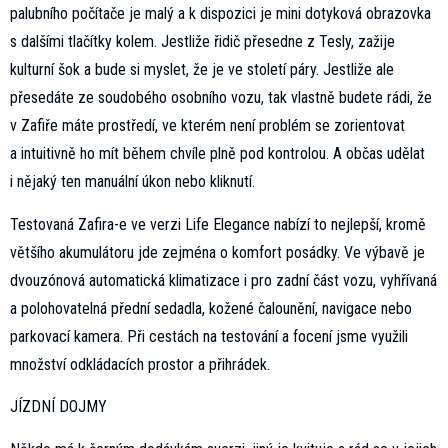
palubního počítače je malý a k dispozici je mini dotyková obrazovka
s dalšími tlačítky kolem. Jestliže řidič přesedne z Tesly, zažije
kulturní šok a bude si myslet, že je ve století páry. Jestliže ale
přesedáte ze soudobého osobního vozu, tak vlastně budete rádi, že
v Zafiře máte prostředí, ve kterém není problém se zorientovat
a intuitivně ho mít během chvíle plně pod kontrolou. A občas udělat
i nějaký ten manuální úkon nebo kliknutí.
Testovaná Zafira-e ve verzi Life Elegance nabízí to nejlepší, kromě
většího akumulátoru jde zejména o komfort posádky. Ve výbavě je
dvouzónová automatická klimatizace i pro zadní část vozu, vyhřívaná
a polohovatelná přední sedadla, kožené čalounění, navigace nebo
parkovací kamera. Při cestách na testování a focení jsme využili
množství odkládacích prostor a přihrádek.
JÍZDNÍ DOJMY