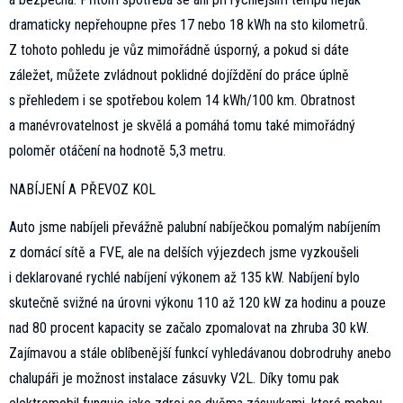
dramaticky nepřehoupne přes 17 nebo 18 kWh na sto kilometrů.
Z tohoto pohledu je vůz mimořádně úsporný, a pokud si dáte
záležet, můžete zvládnout poklidné dojíždění do práce úplně
s přehledem i se spotřebou kolem 14 kWh/100 km. Obratnost
a manévrovatelnost je skvělá a pomáhá tomu také mimořádný
poloměr otáčení na hodnotě 5,3 metru.
NABÍJENÍ A PŘEVOZ KOL
Auto jsme nabíjeli převážně palubní nabíječkou pomalým nabíjením
z domácí sítě a FVE, ale na delších výjezdech jsme vyzkoušeli
i deklarované rychlé nabíjení výkonem až 135 kW. Nabíjení bylo
skutečně svižné na úrovni výkonu 110 až 120 kW za hodinu a pouze
nad 80 procent kapacity se začalo zpomalovat na zhruba 30 kW.
Zajímavou a stále oblíbenější funkcí vyhledávanou dobrodruhy anebo
chalupáři je možnost instalace zásuvky V2L. Díky tomu pak