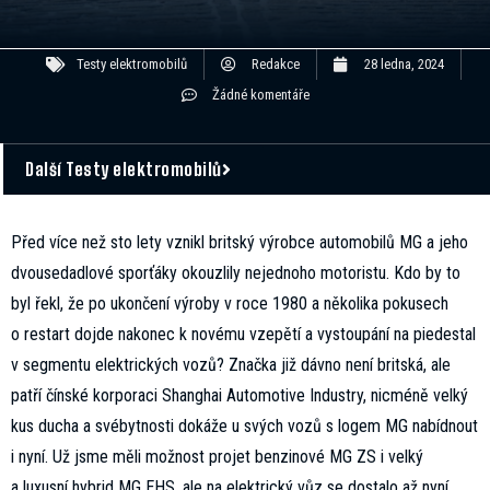
Testy elektromobilů
Redakce
28 ledna, 2024
Žádné komentáře
Další Testy elektromobilů
Před více než sto lety vznikl britský výrobce automobilů MG a jeho
dvousedadlové sporťáky okouzlily nejednoho motoristu. Kdo by to
byl řekl, že po ukončení výroby v roce 1980 a několika pokusech
o restart dojde nakonec k novému vzepětí a vystoupání na piedestal
v segmentu elektrických vozů? Značka již dávno není britská, ale
patří čínské korporaci Shanghai Automotive Industry, nicméně velký
kus ducha a svébytnosti dokáže u svých vozů s logem MG nabídnout
i nyní. Už jsme měli možnost projet benzinové MG ZS i velký
a luxusní hybrid MG EHS, ale na elektrický vůz se dostalo až nyní.