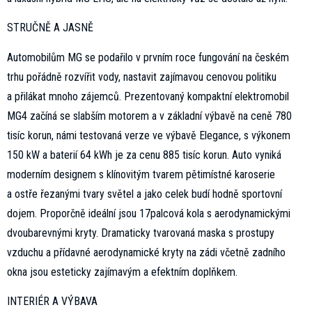
STRUČNĚ A JASNĚ
Automobilům MG se podařilo v prvním roce fungování na českém
trhu pořádně rozvířit vody, nastavit zajímavou cenovou politiku
a přilákat mnoho zájemců. Prezentovaný kompaktní elektromobil
MG4 začíná se slabším motorem a v základní výbavě na ceně 780
tisíc korun, námi testovaná verze ve výbavě Elegance, s výkonem
150 kW a baterií 64 kWh je za cenu 885 tisíc korun. Auto vyniká
moderním designem s klínovitým tvarem pětimístné karoserie
a ostře řezanými tvary světel a jako celek budí hodně sportovní
dojem. Proporčně ideální jsou 17palcová kola s aerodynamickými
dvoubarevnými kryty. Dramaticky tvarovaná maska s prostupy
vzduchu a přídavné aerodynamické kryty na zádi včetně zadního
okna jsou esteticky zajímavým a efektním doplňkem.
INTERIÉR A VÝBAVA