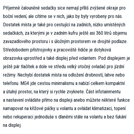
Příjemně čalouněné sedačky sice nemají příliš zvýšené okraje pro
boční vedení, ale cítíme se v nich, jako by byly vyrobeny pro nás.
Dostatek místa je také pro cestující na zadních, nízko umístěných
sedačkách, za kterými je v zadním kufru ještě asi 360 litrů objemu
zavazadlového prostoru i s úložným prostorem ve dvojité podlaze.
Středobodem přístrojovky a pracoviště řidiče je dotyková
obrazovka uprostřed a také displej před volantem. Pod displejem je
ještě pár tlačítek a dole ve středu velký otočný ovladač pro jízdní
režimy. Nechybí dostatek místa na odložení drobností, lahve nebo
telefonu. MG4 jde cestou minimalismu a nabízí celkem kompaktní
a útulný prostor, na který si rychle zvyknete. Část infotainmentu
a nastavení ovládáte přímo na displeji anebo můžete některé funkce
namapovat na křížové páčky u volantu a ovládat klimatizaci, topení
nebo rekuperaci jednoduše s dlaněmi stále na volantu a bez ťukání
na displej.