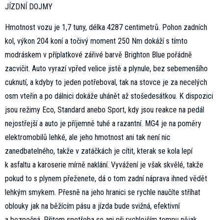
JÍZDNÍ DOJMY
Hmotnost vozu je 1,7 tuny, délka 4287 centimetrů. Pohon zadních
kol, výkon 204 koní a točivý moment 250 Nm dokáží s tímto
modráskem v příplatkové zářivé barvě Brighton Blue pořádně
zacvičit. Auto vyrazí vpřed velice jistě a plynule, bez sebemenšího
cuknutí, a kdyby to jeden potřeboval, tak na stovce je za necelých
osm vteřin a po dálnici dokáže uhánět až stošedesátkou. K dispozici
jsou režimy Eco, Standard anebo Sport, kdy jsou reakce na pedál
nejostřejší a auto je příjemně tuhé a razantní. MG4 je na poměry
elektromobilů lehké, ale jeho hmotnost ani tak není nic
zanedbatelného, takže v zatáčkách je cítit, kterak se kola lepí
k asfaltu a karoserie mírně naklání. Vyvážení je však skvělé, takže
pokud to s plynem přeženete, dá o tom zadní náprava ihned vědět
lehkým smykem. Přesně na jeho hranici se rychle naučíte stříhat
oblouky jak na běžícím pásu a jízda bude svižná, efektivní
a bezpečná. Přitom spotřeba se ani při rychlejším tempu nějak