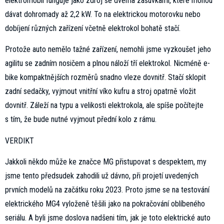
elektromobil funguje jako zdroj se dvěma zásuvkami, které mohou
dávat dohromady až 2,2 kW. To na elektrickou motorovku nebo
dobíjení různých zařízení včetně elektrokol bohatě stačí.
Protože auto nemělo tažné zařízení, nemohli jsme vyzkoušet jeho
agilitu se zadním nosičem a plnou náloží tří elektrokol. Nicméně e-
bike kompaktnějších rozměrů snadno vleze dovnitř. Stačí sklopit
zadní sedačky, vyjmout vnitřní víko kufru a stroj opatrně vložit
dovnitř. Záleží na typu a velikosti elektrokola, ale spíše počítejte
s tím, že bude nutné vyjmout přední kolo z rámu.
VERDIKT
Jakkoli někdo může ke značce MG přistupovat s despektem, my
jsme tento předsudek zahodili už dávno, při projetí uvedených
prvních modelů na začátku roku 2023. Proto jsme se na testování
elektrického MG4 vyloženě těšili jako na pokračování oblíbeného
seriálu. A byli jsme doslova nadšeni tím, jak je toto elektrické auto