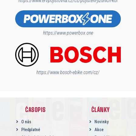
https://www.ervpojistovna.cz/cs/pojisteni-jizdnich-kol
https://www.powerbox.one
https://www.bosch-ebike.com/cz/
ČASOPIS
ČLÁNKY
O nás
Novinky
Předplatné
Akce