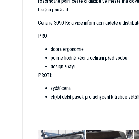
rozdrncané polní cestě či dlažbě ve městě má člověk 
brašnu používat!
Cena je 3090 Kč a více informací najdete u distrib
PRO:
dobrá ergonomie
pojme hodně věcí a ochrání před vodou
design a styl
PROTI:
vyšší cena
chybí delší pásek pro uchycení k trubce větš