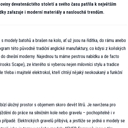
loviny devatenáctého století a svého času patřila k největším
dky zařazuje i moderní materiály a naslouchá trendům.
s modely batohů a brašen na kolo, ať už jsou na řídítka, do rámu anebo
gram této původně tradiční anglické manufaktury, co kdysi z koňských
opil do dnešní moderny. Najednou tu máme pestrou nabídku a de facto
ooks Scape), ze kterého si vyberou nejen milovníci stylu a tradice
 třeba i majitelé elektrokol, kteří chtějí nějaký neokoukaný a funkční
ízí úložný prostor s objemem skoro devět litrů. Je navržena pro
íždění do práce na silničním kole nebo gravelu – pochopitelně i v
řípadě. Elektrických gravelů přibývá, a jestliže se jedná o modely se