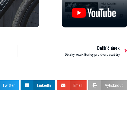
Další článek
Dětský vozík Burley pro dva pasažéry
Twitter
LinkedIn
Email
Vytisknout