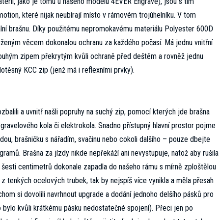
baterií, jako je tomu u našeho modelu 4EVER Engrave), jsou s tím
tion, které nijak neubírají místo v rámovém trojúhelníku. V tom
ální brašnu. Díky použitému nepromokavému materiálu Polyester 600D
oženým věcem dokonalou ochranu za každého počasí. Má jednu vnitřní
dlouhým zipem překrytým kvůli ochraně před deštěm a rovněž jednu
otěsný KCC zip (jenž má i reflexními prvky).
zbalili a uvnitř našli popruhy na suchý zip, pomocí kterých jde brašna
 gravelového kola či elektrokola. Snadno přístupný hlavní prostor pojme
dou, brašničku s nářadím, svačinu nebo cokoli dalšího – pouze dbejte
gramů. Brašna za jízdy nikde nepřekáží ani nevystupuje, natož aby rušila
 šesti centimetrů dokonale zapadla do našeho rámu s mírně zploštělou
 z tenkých ocelových trubek, tak by nejspíš více vynikla a měla přesah
hom si dovolili navrhnout upgrade a dodání jednoho delšího pásků pro
 bylo kvůli krátkému pásku nedostatečné spojení). Přeci jen po