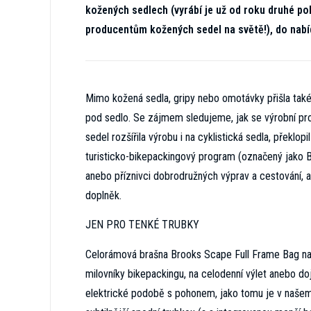
kožených sedlech (vyrábí je už od roku druhé po
producentům kožených sedel na světě!), do nabí
Mimo kožená sedla, gripy nebo omotávky přišla také 
pod sedlo. Se zájmem sledujeme, jak se výrobní pro
sedel rozšířila výrobu i na cyklistická sedla, překl
turisticko-bikepackingový program (označený jako Br
anebo příznivci dobrodružných výprav a cestování, ale
doplněk.
JEN PRO TENKÉ TRUBKY
Celorámová brašna Brooks Scape Full Frame Bag nab
milovníky bikepackingu, na celodenní výlet anebo doj
elektrické podobě s pohonem, jako tomu je v našem p