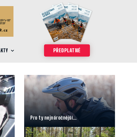
AKTY
PŘEDPLATNÉ
Pro ty nejnáročnější…