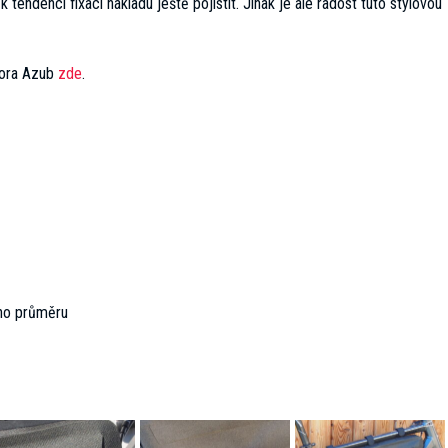
tendenci fixaci nákladu ještě pojistit. Jinak je ale radost tuto stylovou
utora Azub
zde
.
ího průměru