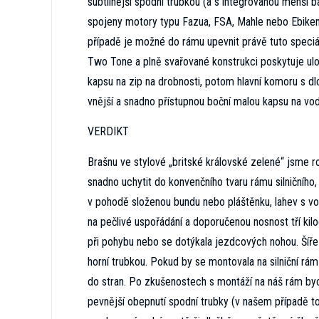
subtilnější spodní trubkou (a s integrovanou menší 
spojeny motory typu Fazua, FSA, Mahle nebo Ebikemo
případě je možné do rámu upevnit právě tuto speci
Two Tone a plně svařované konstrukci poskytuje ul
kapsu na zip na drobnosti, potom hlavní komoru s 
vnější a snadno přístupnou boční malou kapsu na vod
VERDIKT
Brašnu ve stylové „britské královské zelené“ jsme ro
snadno uchytit do konvenčního tvaru rámu silničního,
v pohodě složenou bundu nebo pláštěnku, lahev s vo
na pečlivé uspořádání a doporučenou nosnost tří kilo
při pohybu nebo se dotýkala jezdcových nohou. Šíře
horní trubkou. Pokud by se montovala na silniční rám
do stran. Po zkušenostech s montáží na náš rám byc
pevnější obepnutí spodní trubky (v našem případě to