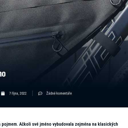
no
7 října, 2022
Žádné komentáře
 a pojmem. Ačkoli své jméno vybudovala zejména na klasických