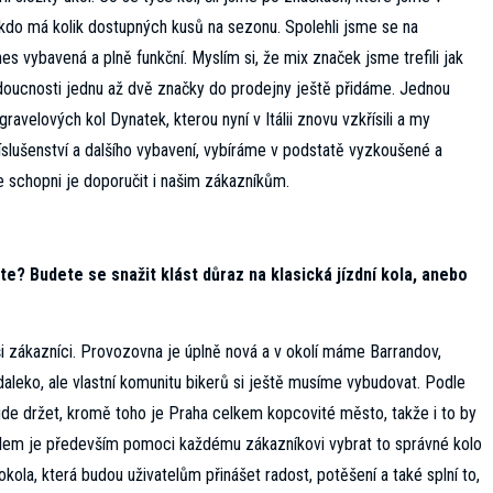
 kdo má kolik dostupných kusů na sezonu. Spolehli jsme se na
s vybavená a plně funkční. Myslím si, že mix značek jsme trefili jak
budoucnosti jednu až dvě značky do prodejny ještě přidáme. Jednou
gravelových kol Dynatek, kterou nyní v Itálii znovu vzkřísili a my
íslušenství a dalšího vybavení, vybíráme v podstatě vyzkoušené a
 schopni je doporučit i našim zákazníkům.
e? Budete se snažit klást důraz na klasická jízdní kola, anebo
i zákazníci. Provozovna je úplně nová a v okolí máme Barrandov,
daleko, ale vlastní komunitu bikerů si ještě musíme vybudovat. Podle
 bude držet, kromě toho je Praha celkem kopcovité město, takže i to by
cílem je především pomoci každému zákazníkovi vybrat to správné kolo
rokola, která budou uživatelům přinášet radost, potěšení a také splní to,