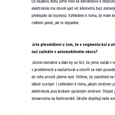
Už nějakou dobu jsme měli na Barrandově k dispozici 
elektrokolo mu dovolí ujet víc kilometrů bez zničený
překlopilo do byznysu. Vzhledem k tomu, že mám ke k
celkem jasné, jak to dopadne.
Jste přesvědčeni o tom, že v segmentu kol a ele
než zažíváte v automobilovém oboru?
Jistotu nemáme a dalo by se říct, že jsme začali v
v problémech a nastartovat a otevřít se nám povedlo
do toho prostě jdeme nyní. Věříme, že zaměření na k
slibně rozvíjet. I vzhledem k tomu, jakým směrem jd
elektrokola jsou krokem správným směrem. Stejně 
showroomu na Karlovarské. Skvěle doplňují naše exis