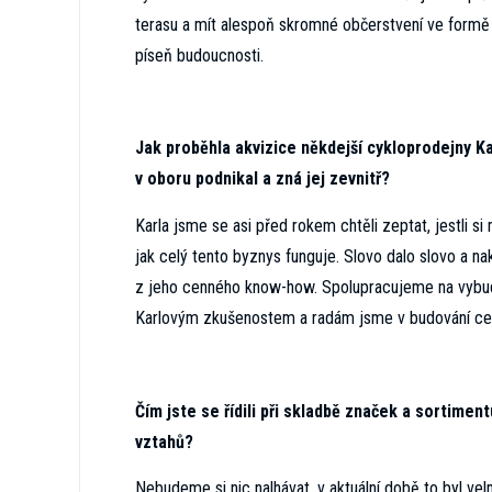
terasu a mít alespoň skromné občerstvení ve formě 
píseň budoucnosti.
Jak proběhla akvizice někdejší cykloprodejny K
v oboru podnikal a zná jej zevnitř?
Karla jsme se asi před rokem chtěli zeptat, jestli si 
jak celý tento byznys funguje. Slovo dalo slovo a n
z jeho cenného know-how. Spolupracujeme na vybudo
Karlovým zkušenostem a radám jsme v budování celé
Čím jste se řídili při skladbě značek a sortime
vztahů?
Nebudeme si nic nalhávat, v aktuální době to byl velm