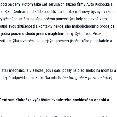
t pod palcem. Potom také šéf servisních služeb firmy Auto Klokočka a
al Bike Centrum pod křídla a dohlíží na to, aby měl nový byznys v rámci
l vytyčeného směru, nejlépe oběma pomyslnými koly na pevné zemi.
oupil svou zkušeností a kontakty někdejšího maloobchodního prodejce
se jedná pouze o shodu jmen s majitelem firmy Cyklošvec Písek,
znikla mýlka a záměna se stejným jménem jihočeského podnikatele a
stálí mechanici a v záloze jsou i další posily na plac anebo na montáž a
prodejně odpovídal Jan Klokočka mladší
(na fotografii – pozn. redakce)
.
ke Centrum Klokočka vyústěním dvouletého covidového období a