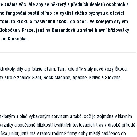
e známá věc. Ale aby se některý z předních dealerů osobních a
ho fungování pustil přímo do cyklistického byznysu a otevřel
. K tomuto kroku a masivnímu skoku do oboru velkolepým stylem
Klokočka v Praze, jenž na Barrandově u známé hlavní křižovatky
trum Klokočka.
rokoly, díly a příslušenstvím. Tam, kde dřív stály nové vozy Škoda,
ny stroje značek Giant, Rock Machine, Apache, Kellys a Stevens.
skleným a plně vybaveným servisem a také, což je zejména v hlavním
zníky a současně blízkostí kvalitních testovacích tras v divoké přírodě
očka junior, jenž má v rámci rodinné firmy coby mladý nadšenec do