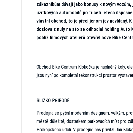
zákazníkům dávají jako bonusy k novým vozům, j
užitkových automobilů po třiceti letech úspěšné
vlastní obchod, to je přeci jenom jev nevídaný
doslova z nuly na sto se odhodlal holding Auto 
poblíž filmových ateliérů otevřel nové Bike Cen
Obchod Bike Centrum Klokočka je naplněný koly, elekt
jsou nyní po kompletní rekonstrukci prostor vystave
BLÍZKO PŘÍRODĚ
Prodejna se pyšní moderním designem, velkým, pro
městě důležité, dostatkem parkovacích míst pro záka
Prokopského údolí. V prodejně nás přivítal Jan Klok