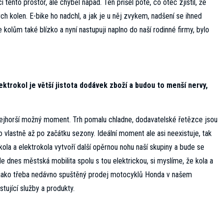
tento prostor, ale chyběl nápad. Ten přišel poté, co otec zjistil, že
ch kolen. E-bike ho nadchl, a jak je u něj zvykem, nadšení se ihned
olům také blízko a nyní nastupuji naplno do naší rodinné firmy, bylo
ktrokol je větší jistota dodávek zboží a budou to menší nervy,
 nejhorší možný moment. Trh pomalu chladne, dodavatelské řetězce jsou
 vlastně až po začátku sezony. Ideální moment ale asi neexistuje, tak
ola a elektrokola vytvoří další opěrnou nohu naší skupiny a bude se
e dnes městská mobilita spolu s tou elektrickou, si myslíme, že kola a
jako třeba nedávno spuštěný prodej motocyklů Honda v našem
tující služby a produkty.