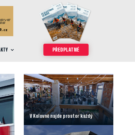
AKTY
PŘEDPLATNÉ
V Kolovně najde prostor každý