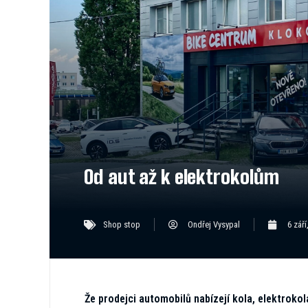
Od aut až k elektrokolům
Shop stop
Ondřej Vysypal
6 září
Že prodejci automobilů nabízejí kola, elektrokol