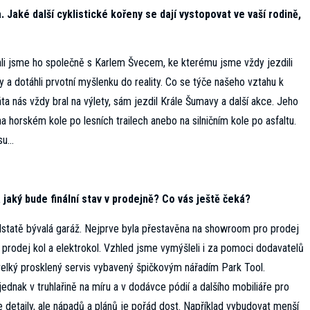
 Jaké další cyklistické kořeny se dají vystopovat ve vaší rodině,
ali jsme ho společně s Karlem Švecem, ke kterému jsme vždy jezdili
 a dotáhli prvotní myšlenku do reality. Co se týče našeho vztahu k
áta nás vždy bral na výlety, sám jezdil Krále Šumavy a další akce. Jeho
a horském kole po lesních trailech anebo na silničním kole po asfaltu.
asu…
jaký bude finální stav v prodejně? Co vás ještě čeká?
odstatě bývalá garáž. Nejprve byla přestavěna na showroom pro prodej
prodej kol a elektrokol. Vzhled jsme vymýšleli i za pomoci dodavatelů
lký prosklený servis vybavený špičkovým nářadím Park Tool.
dnak v truhlařině na míru a v dodávce pódií a dalšího mobiliáře pro
e detaily, ale nápadů a plánů je pořád dost. Například vybudovat menší