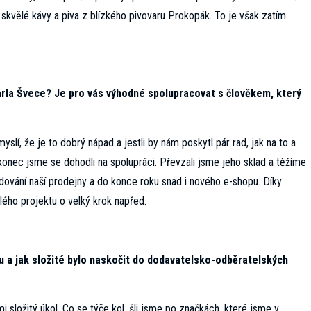
skvělé kávy a piva z blízkého pivovaru Prokopák. To je však zatím
arla Švece? Je pro vás výhodné spolupracovat s člověkem, který
myslí, že je to dobrý nápad a jestli by nám poskytl pár rad, jak na to a
akonec jsme se dohodli na spolupráci. Převzali jsme jeho sklad a těžíme
vání naší prodejny a do konce roku snad i nového e-shopu. Díky
ho projektu o velký krok napřed.
ntu a jak složité bylo naskočit do dodavatelsko-odběratelských
i složitý úkol. Co se týče kol, šli jsme po značkách, které jsme v