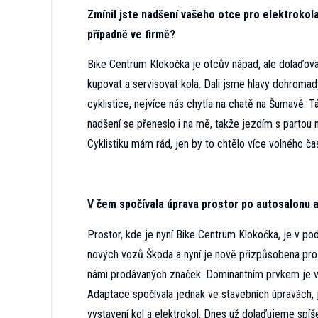
Zmínil jste nadšení vašeho otce pro elektrokola.
případně ve firmě?
Bike Centrum Klokočka je otcův nápad, ale dolaďov
kupovat a servisovat kola. Dali jsme hlavy dohromady
cyklistice, nejvíce nás chytla na chatě na Šumavě. T
nadšení se přeneslo i na mě, takže jezdím s partou n
Cyklistiku mám rád, jen by to chtělo více volného č
V čem spočívala úprava prostor po autosalonu a 
Prostor, kde je nyní Bike Centrum Klokočka, je v p
nových vozů Škoda a nyní je nově přizpůsobena pro 
námi prodávaných značek. Dominantním prvkem je ve
Adaptace spočívala jednak ve stavebních úpravách, je
vystavení kol a elektrokol. Dnes už dolaďujeme spíš