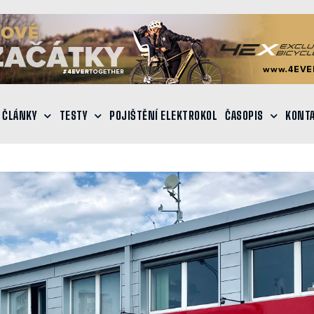
ČLÁNKY
TESTY
POJIŠTĚNÍ ELEKTROKOL
ČASOPIS
KONT