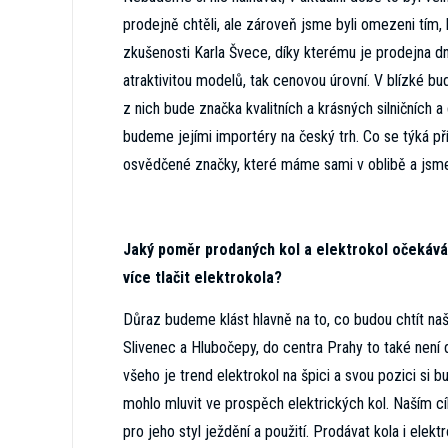
prodejně chtěli, ale zároveň jsme byli omezeni tím,
zkušenosti Karla Švece, díky kterému je prodejna dne
atraktivitou modelů, tak cenovou úrovní. V blízké 
z nich bude značka kvalitních a krásných silničních a 
budeme jejími importéry na český trh. Co se týká př
osvědčené značky, které máme sami v oblibě a jsme
Jaký poměr prodaných kol a elektrokol očekávát
více tlačit elektrokola?
Důraz budeme klást hlavně na to, co budou chtít naš
Slivenec a Hlubočepy, do centra Prahy to také není 
všeho je trend elektrokol na špici a svou pozici si
mohlo mluvit ve prospěch elektrických kol. Naším 
pro jeho styl ježdění a použití. Prodávat kola i elekt